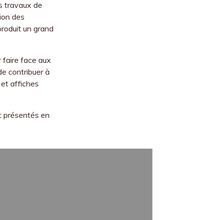
es travaux de
tion des
produit un grand
r faire face aux
e contribuer à
 et affiches
t présentés en